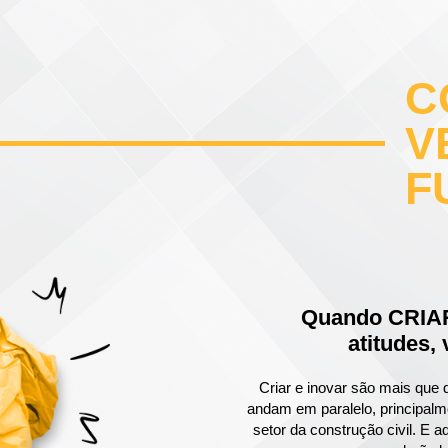
C
V
F
Quando CRIAR
atitudes,
Criar e inovar são mais que 
andam em paralelo, principal
setor da construção civil. E aq