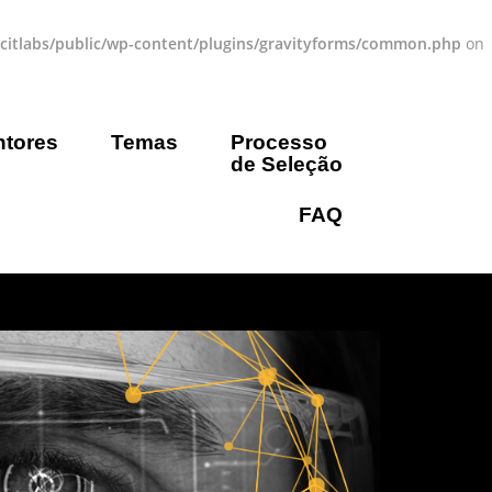
acitlabs/public/wp-content/plugins/gravityforms/common.php
on
tores
Temas
Processo
de Seleção
FAQ