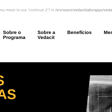
d you mean to use "continue 2"? in
/srv/users/vedacitlabs/apps/ved
Sobre o
Sobre a
Benefícios
Men
Programa
Vedacit
S
AS