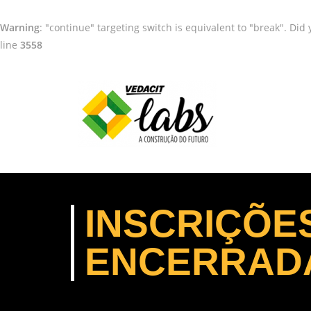
Warning
: "continue" targeting switch is equivalent to "break". Di
line
3558
INSCRIÇÕE
ENCERRAD